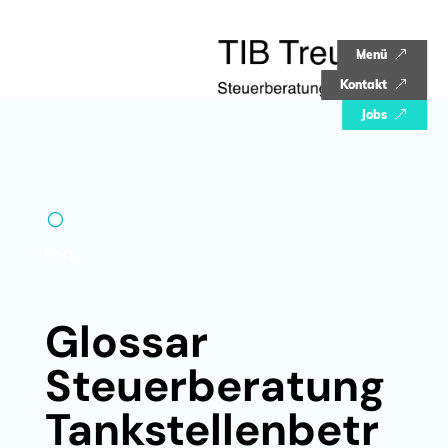
Menü
&
Kontakt
&
Jobs
&
[
FAQ.
Glossar
Steuerberatung
Tankstellenbetr